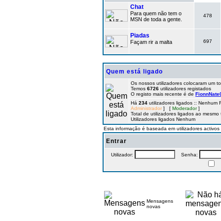
Chat
Para quem não tem o
478
MSN de toda a gente.
Piadas
697
Façam rir a malta
Quem está ligado
Os nossos utilizadores colocaram um t
Temos
6726
utilizadores registados
O registo mais recente é de
FionnNate
Há
234
utilizadores ligados :: Nenhum 
Administrador
] [
Moderador
]
Total de utilizadores ligados ao mesmo
Utilizadores ligados Nenhum
Esta informação é baseada em utilizadores activos 
Entrar
Utilizador:
Senha:
Mensagens
novas