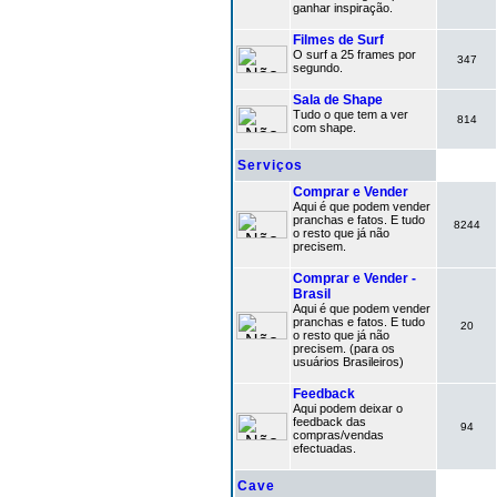
ganhar inspiração.
Filmes de Surf
O surf a 25 frames por
347
segundo.
Sala de Shape
Tudo o que tem a ver
814
com shape.
Serviços
Comprar e Vender
Aqui é que podem vender
pranchas e fatos. E tudo
8244
o resto que já não
precisem.
Comprar e Vender -
Brasil
Aqui é que podem vender
pranchas e fatos. E tudo
20
o resto que já não
precisem. (para os
usuários Brasileiros)
Feedback
Aqui podem deixar o
feedback das
94
compras/vendas
efectuadas.
Cave