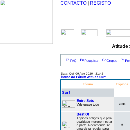
CONTACTO
|
REGISTO
Atitude
FAQ
Pesquisar
Grupos
Perf
Data: Qui, 06 Ago 2026 - 21:42
Índice do Fórum Atitude Surf
Fórum
Tópicos
Surf
Entre Sets
7636
Vale quase tudo
Best Of
Tópicos antigos que pela
qualidade merecem estar
9
à parte. Recomenda-se
uma visita regular para