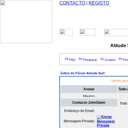
CONTACTO
|
REGISTO
Atitude
FAQ
Pesquisar
Grupos
Perf
Índice do Fórum Atitude Surf
Vendo perf
Avatar
Tudo 
Maçarico
Contacto JohnSlater
Tota
Endereço de Email:
Mensagem Privada: