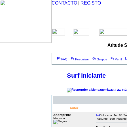
CONTACTO
|
REGISTO
Atitude 
FAQ
Pesquisar
Grupos
Perfil
Surf Iniciante
Índice do Fó
Autor
Andrepr190
Colocada: Ter, 08 Se
Maçarico
Assunto: Surf Iniciante