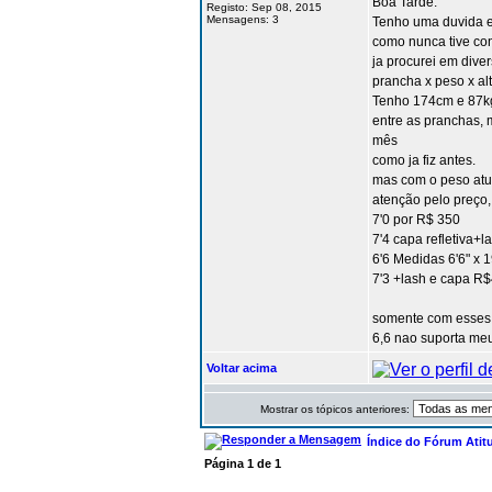
Boa Tarde.
Registo: Sep 08, 2015
Mensagens: 3
Tenho uma duvida e
como nunca tive con
ja procurei em dive
prancha x peso x alt
Tenho 174cm e 87kg
entre as pranchas,
mês
como ja fiz antes.
mas com o peso at
atenção pelo preço
7'0 por R$ 350
7'4 capa refletiva+l
6'6 Medidas 6'6" x 1
7'3 +lash e capa R
somente com esses 
6,6 nao suporta meu
Voltar acima
Mostrar os tópicos anteriores:
Índice do Fórum Atit
Página
1
de
1