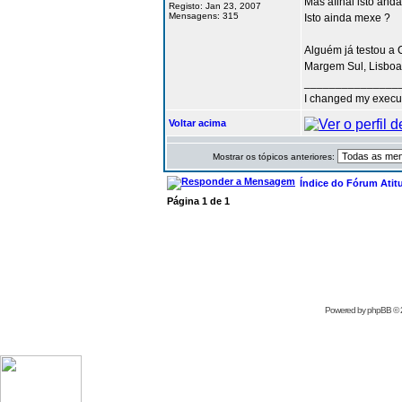
Mas afinal isto and
Registo: Jan 23, 2007
Mensagens: 315
Isto ainda mexe ?
Alguém já testou a C
Margem Sul, Lisboa
_______________
I changed my executi
Voltar acima
Mostrar os tópicos anteriores:
Índice do Fórum Atit
Página
1
de
1
Powered by
phpBB
© 