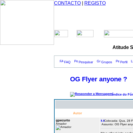
CONTACTO
|
REGISTO
Atitude 
FAQ
Pesquisar
Grupos
Perfil
OG Flyer anyone ?
Índice do Fó
Autor
gpecurto
Colocada: Qua, 28 F
Amador
Assunto: OG Flyer an