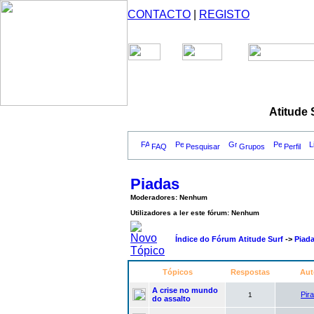
CONTACTO
|
REGISTO
Atitude 
FAQ
Pesquisar
Grupos
Perfil
Piadas
Moderadores: Nenhum
Utilizadores a ler este fórum: Nenhum
Índice do Fórum Atitude Surf
->
Piad
Tópicos
Respostas
Aut
A crise no mundo
Pira
1
do assalto