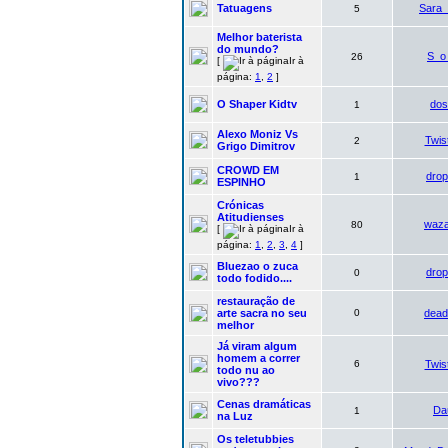
Tatuagens
Sara
5
Melhor baterista
do mundo?
S_o
26
[
Ir à
página:
1
,
2
]
O Shaper Kidtv
dos
1
Alexo Moniz Vs
Twis
2
Grigo Dimitrov
CROWD EM
dro
1
ESPINHO
Crónicas
Atitudienses
waz
80
[
Ir à
página:
1
,
2
,
3
,
4
]
Bluezao o zuca
dro
0
todo fodido....
restauração de
arte sacra no seu
0
dead
melhor
Já viram algum
homem a correr
6
Twis
todo nu ao
vivo???
Cenas dramáticas
Da
1
na Luz
Os teletubbies