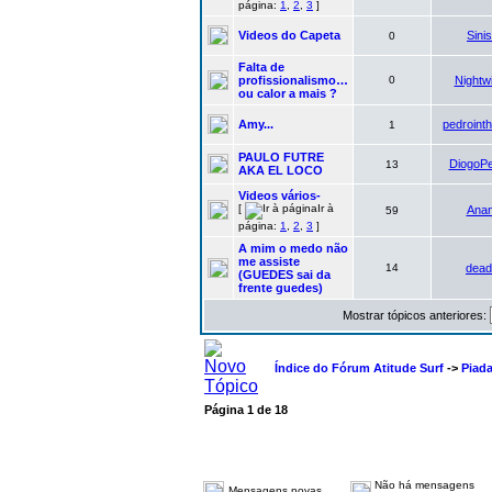
página:
1
,
2
,
3
]
Videos do Capeta
Sinis
0
Falta de
profissionalismo…
0
Nightw
ou calor a mais ?
Amy...
pedroint
1
PAULO FUTRE
DiogoP
13
AKA EL LOCO
Videos vários-
[
Ir à
Ana
59
página:
1
,
2
,
3
]
A mim o medo não
me assiste
14
dead
(GUEDES sai da
frente guedes)
Mostrar tópicos anteriores:
Índice do Fórum Atitude Surf
->
Piad
Página
1
de
18
Não há mensagens
Mensagens novas