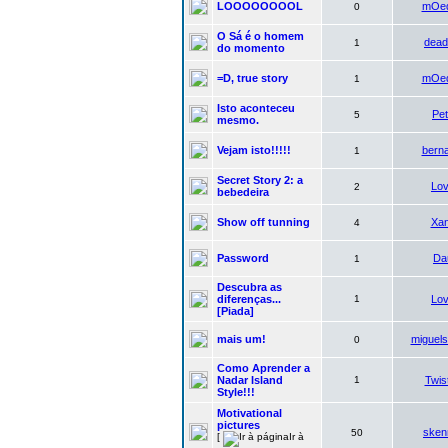
LOOOOOOOOL
mOe
0
O Sá é o homem
dead
1
do momento
=D, true story
mOe
1
Isto aconteceu
Pe
5
mesmo.
Vejam isto!!!!!
bern
1
Secret Story 2: a
Lo
2
bebedeira
Show off tunning
Xa
4
Password
Da
1
Descubra as
diferenças...
1
Lo
[Piada]
mais um!
miguels
0
Como Aprender a
Nadar Island
1
Twis
Style!!!
Motivational
pictures
sken
50
[
Ir à