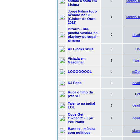
andam a solta em
2
MendoDo
Lisboa
Jorge Palma todo
bêbado na SIC
1
MendoDo
(Globos de Ouro
2012)
Bizarro - rita-
pereira-vestida-na-
6
dead
playboy-portugal -
ainanas
All Blacks skills
Da
0
Viciada em
Twis
1
Gasolina!
LOOOOOOOL
mOe
0
DJ Pope
dead
0
Ruca o filho da
Pe
0
p*ta xD
Talento na índia!
dead
2
LOL
Cops Get
Owned!!! - Epic
1
dead
Pee Prank
Bandex - música
sken
0
com políticos