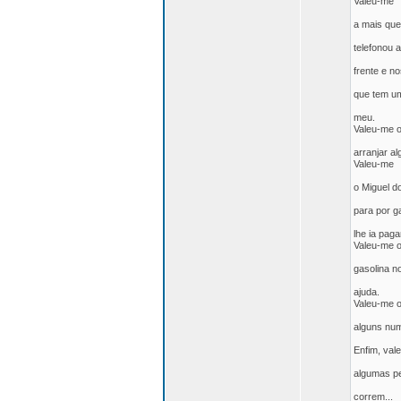
Valeu-me
a mais que
telefonou 
frente e n
que tem um
meu.
Valeu-me o
arranjar a
Valeu-me
o Miguel d
para por g
lhe ia paga
Valeu-me o
gasolina n
ajuda.
Valeu-me o
alguns nu
Enfim, val
algumas p
correm...