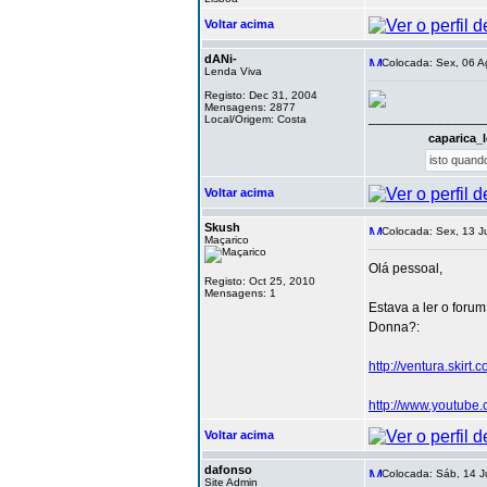
Voltar acima
dANi-
Colocada: Sex, 06 A
Lenda Viva
Registo: Dec 31, 2004
Mensagens: 2877
_______________
Local/Origem: Costa
caparica_l
isto quando
Voltar acima
Skush
Colocada: Sex, 13 J
Maçarico
Olá pessoal,
Registo: Oct 25, 2010
Mensagens: 1
Estava a ler o foru
Donna?:
http://ventura.skirt
http://www.youtube
Voltar acima
dafonso
Colocada: Sáb, 14 J
Site Admin