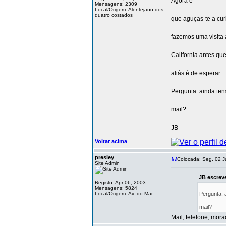
Agora é
Mensagens: 2309
Local/Origem: Alentejano dos
quatro costados
que aguças-te a cur
fazemos uma visita 
California antes q
aliás é de esperar.
Pergunta: ainda ten
mail?
JB
Voltar acima
presley
Colocada: Seg, 02 J
Site Admin
JB escrev
Registo: Apr 06, 2003
Mensagens: 5824
Local/Origem: Av. do Mar
Pergunta: 
mail?
Mail, telefone, mora