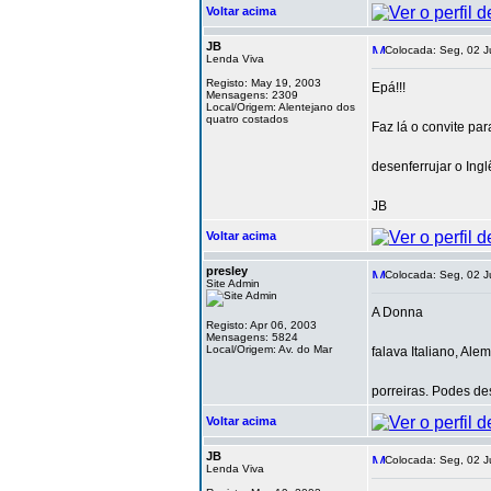
Voltar acima
JB
Colocada: Seg, 02 J
Lenda Viva
Registo: May 19, 2003
Epá!!!
Mensagens: 2309
Local/Origem: Alentejano dos
quatro costados
Faz lá o convite par
desenferrujar o Inglê
JB
Voltar acima
presley
Colocada: Seg, 02 J
Site Admin
A Donna
Registo: Apr 06, 2003
Mensagens: 5824
Local/Origem: Av. do Mar
falava Italiano, Al
porreiras. Podes de
Voltar acima
JB
Colocada: Seg, 02 J
Lenda Viva