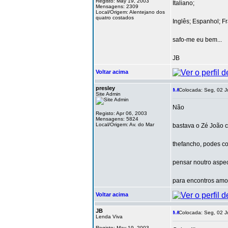
Registo: May 19, 2003
Italiano;
Mensagens: 2309
Local/Origem: Alentejano dos
quatro costados
Inglês; Espanhol; 
safo-me eu bem...
JB
Voltar acima
presley
Colocada: Seg, 02 J
Site Admin
Não
Registo: Apr 06, 2003
Mensagens: 5824
Local/Origem: Av. do Mar
bastava o Zé João 
thefancho, podes c
pensar noutro aspect
para encontros amo
Voltar acima
JB
Colocada: Seg, 02 J
Lenda Viva
Registo: May 19, 2003