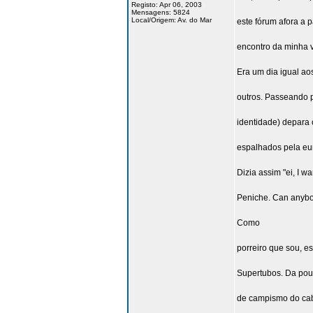
Registo: Apr 06, 2003
Mensagens: 5824
Local/Origem: Av. do Mar
este fórum afora a p
encontro da minha v
Era um dia igual ao
outros. Passeando pe
identidade) depara 
espalhados pela eu
Dizia assim "ei, I wa
Peniche. Can anybo
Como
porreiro que sou, es
Supertubos. Da pou
de campismo do cab