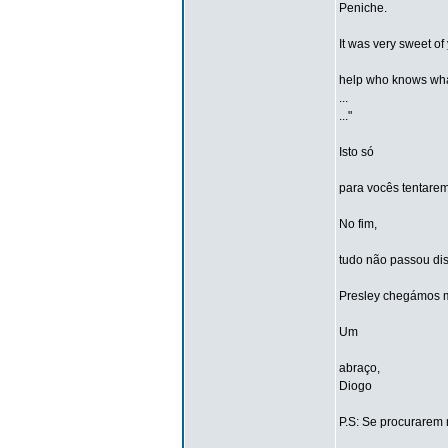
Peniche.
It was very sweet of
help who knows wh
...
..."
Isto só
para vocês tentarem
No fim,
tudo não passou di
Presley chegámos m
Um
abraço,
Diogo
P.S: Se procurarem