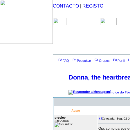
CONTACTO
|
REGISTO
FAQ
Pesquisar
Grupos
Perfil
Donna, the heartbrea
Índice do Fó
Autor
presley
Colocada: Seg, 02 J
Site Admin
Ora, como parece 