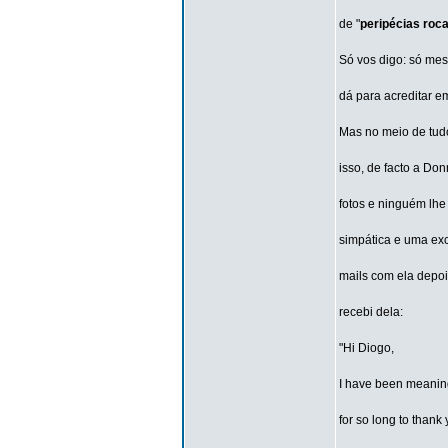
de "
peripécias ro
Só vos digo: só mes
dá para acreditar e
Mas no meio de tud
isso, de facto a Do
fotos e ninguém lhe
simpática e uma exce
mails com ela depois
recebi dela:
"Hi Diogo,
I have been meaning
for so long to thank 