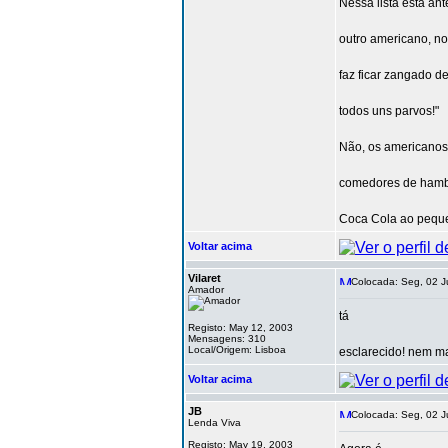
Nessa lista está an
outro americano, n
faz ficar zangado d
todos uns parvos!"
Não, os americanos
comedores de hamb
Coca Cola ao peque
Voltar acima
Vilaret
Colocada: Seg, 02 J
Amador
tá
Registo: May 12, 2003
Mensagens: 310
Local/Origem: Lisboa
esclarecido! nem m
Voltar acima
JB
Colocada: Seg, 02 J
Lenda Viva
Registo: May 19, 2003