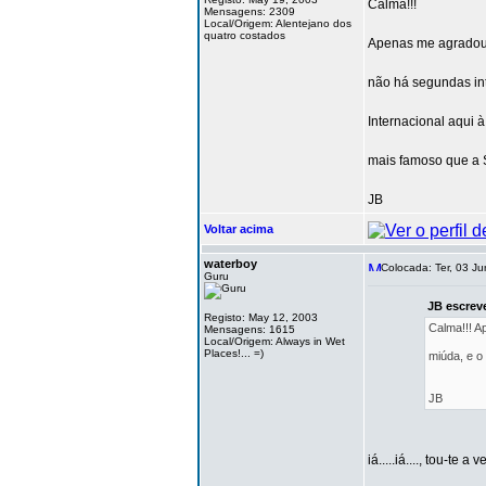
Calma!!!
Mensagens: 2309
Local/Origem: Alentejano dos
quatro costados
Apenas me agradou o
não há segundas in
Internacional aqui 
mais famoso que a S
JB
Voltar acima
waterboy
Colocada: Ter, 03 Ju
Guru
JB escrev
Registo: May 12, 2003
Calma!!! A
Mensagens: 1615
Local/Origem: Always in Wet
Places!... =)
miúda, e o 
JB
iá.....iá...., tou-te a v