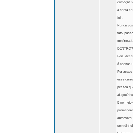
começar, t
a santa cr
fui...
Nunca vos 
fato, pass
confirmado
DENTRO?
Pois, dece
é apenas 
Por acaso
esse carro
pessoa que
alugou? he
E no meio 
pormenores
automovel c
sem dinhe