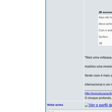
JB escrev
Aqui não h
disso acho
Com o anda
Surfers.
JB
"Mais uma voltaaaa
maiiiiiss uma moeda
Neste caso é mais 
internacional e um 
_______________
http://populacaoact
O choque profundo, 
Voltar acima