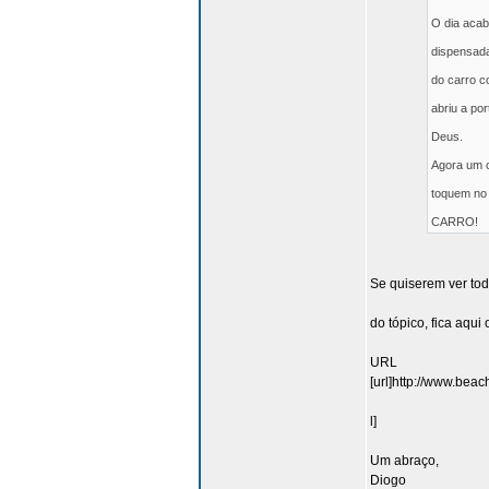
O dia acab
dispensada
do carro 
abriu a po
Deus.
Agora um c
toquem no
CARRO!
Se quiserem ver tod
do tópico, fica aqui 
URL
[url]http://www.bea
l]
Um abraço,
Diogo