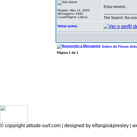
Essa mesmo...
Registo: May 14, 2003
_______________
Mensagens: 4482
Local/Origem: Lisboa
The Search: the ess
Voltar acima
Índice do Fórum Atit
Página
1
de
1
© copyright atitude-surf.com | designed by elfangio&presley 