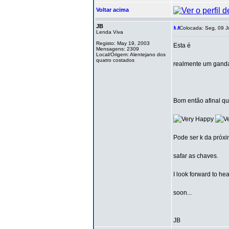
Voltar acima
JB
Colocada: Seg, 09 J
Lenda Viva
Registo: May 19, 2003
Esta é
Mensagens: 2309
Local/Origem: Alentejano dos
quatro costados
realmente um ganda 
Bom então afinal q
Pode ser k da próxi
safar as chaves.
I look forward to he
soon...
JB