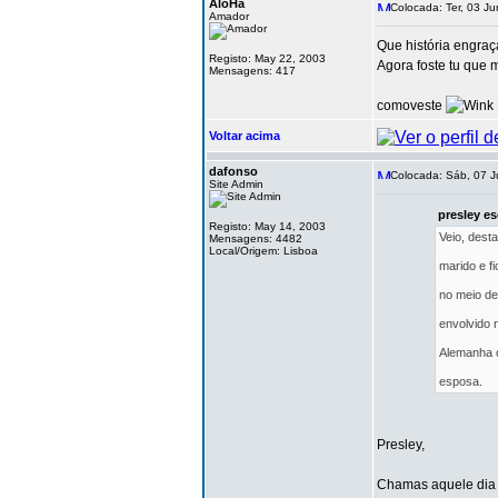
AloHa
Colocada: Ter, 03 Ju
Amador
Que história engraç
Registo: May 22, 2003
Agora foste tu que 
Mensagens: 417
comoveste
Voltar acima
dafonso
Colocada: Sáb, 07 J
Site Admin
presley es
Registo: May 14, 2003
Veio, dest
Mensagens: 4482
Local/Origem: Lisboa
marido e f
no meio de
envolvido 
Alemanha 
esposa.
Presley,
Chamas aquele dia