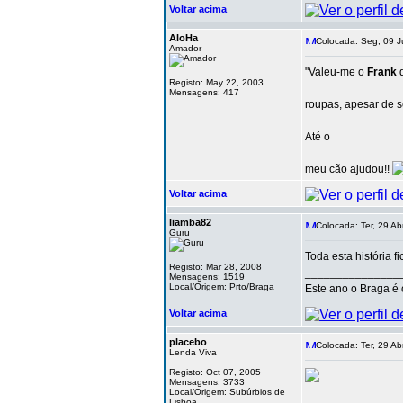
Voltar acima
AloHa
Colocada: Seg, 09 J
Amador
"Valeu-me o
Frank
Registo: May 22, 2003
Mensagens: 417
roupas, apesar de 
Até o
meu cão ajudou!!
Voltar acima
liamba82
Colocada: Ter, 29 Ab
Guru
Toda esta história f
Registo: Mar 28, 2008
_______________
Mensagens: 1519
Local/Origem: Prto/Braga
Este ano o Braga é
Voltar acima
placebo
Colocada: Ter, 29 Ab
Lenda Viva
Registo: Oct 07, 2005
Mensagens: 3733
Local/Origem: Subúrbios de
Lisboa