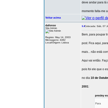
deve andar para lá 
momento falta-me a 
Voltar acima
dafonso
Colocada: Sáb, 07 J
Site Admin
Bem, para poupar tr
Registo: May 14, 2003
Mensagens: 4482
Local/Origem: Lisboa
post. Fica aqui, par
mais... não está com
Aqui vai então. Faç
pois foi ele que o 
no dia
10 de Outub
2001
:
presley es
Para