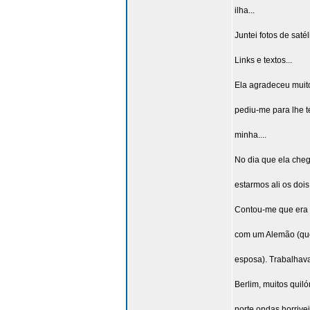
ilha...
Juntei fotos de saté
Links e textos...
Ela agradeceu muito.
pediu-me para lhe t
minha....
No dia que ela che
estarmos ali os dois.
Contou-me que era 
com um Alemão (que
esposa). Trabalhav
Berlim, muitos quil
norte ondas horrivei