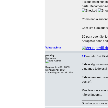
Eis que na minha in
parte. Recomenda-se
Como não o encontr
Com isto tudo queri
Só para que não fiq
Abraços e boas on
Voltar acima
presley
Colocada: Qui, 25 M
Site Admin
Este e alguns outro
Registo: Apr 06, 2003
e quando tudo está 
Mensagens: 5824
Local/Origem: Av. do Mar
Este no entanto co
best of".
Mas lembrava a todo
não critiquem...
_______________
Do what you love and