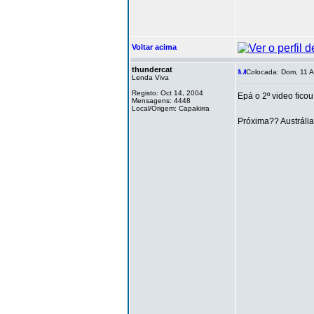
Voltar acima
thundercat
Colocada: Dom, 11 A
Lenda Viva
Registo: Oct 14, 2004
Epá o 2º video ficou 
Mensagens: 4448
Local/Origem: Capakirra
Próxima?? Austráli