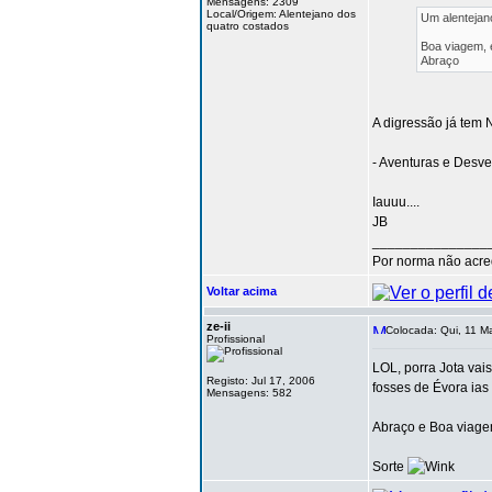
Mensagens: 2309
Local/Origem: Alentejano dos
Um alentejano
quatro costados
Boa viagem, 
Abraço
A digressão já tem
- Aventuras e Desve
Iauuu....
JB
_______________
Por norma não acred
Voltar acima
ze-ii
Colocada: Qui, 11 M
Profissional
LOL, porra Jota vai
Registo: Jul 17, 2006
fosses de Évora ias
Mensagens: 582
Abraço e Boa viage
Sorte