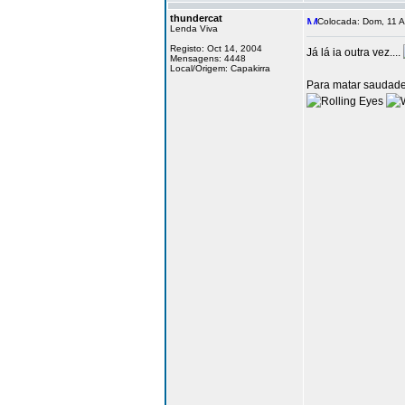
thundercat
Colocada: Dom, 11 A
Lenda Viva
Registo: Oct 14, 2004
Já lá ia outra vez....
Mensagens: 4448
Local/Origem: Capakirra
Para matar saudades