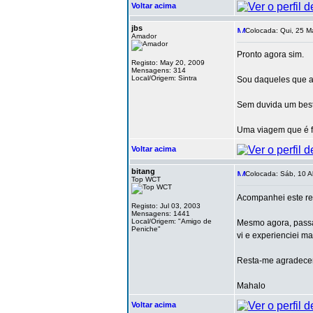
Voltar acima
jbs
Colocada: Qui, 25 M
Amador
Pronto agora sim.
Registo: May 20, 2009
Mensagens: 314
Local/Origem: Sintra
Sou daqueles que ac
Sem duvida um best
Uma viagem que é fe
Voltar acima
bitang
Colocada: Sáb, 10 A
Top WCT
Acompanhei este rel
Registo: Jul 03, 2003
Mensagens: 1441
Local/Origem: "Amigo de
Mesmo agora, passa
Peniche"
vi e experienciei 
Resta-me agradecer
Mahalo
Voltar acima