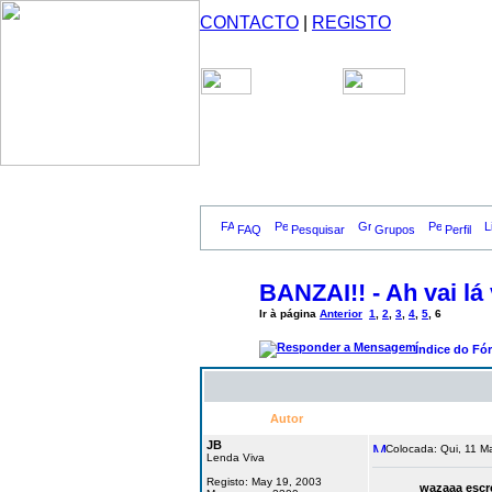
CONTACTO
|
REGISTO
FAQ
Pesquisar
Grupos
Perfil
BANZAI!! - Ah vai lá v
Ir à página
Anterior
1
,
2
,
3
,
4
,
5
,
6
Índice do Fó
Autor
JB
Colocada: Qui, 11 M
Lenda Viva
Registo: May 19, 2003
wazaaa escr