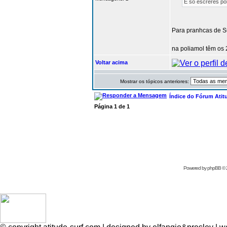
É só escreres po
Para pranhcas de Su
na poliamol têm os 
Voltar acima
Mostrar os tópicos anteriores:
Índice do Fórum Atit
Página
1
de
1
Powered by
phpBB
© 