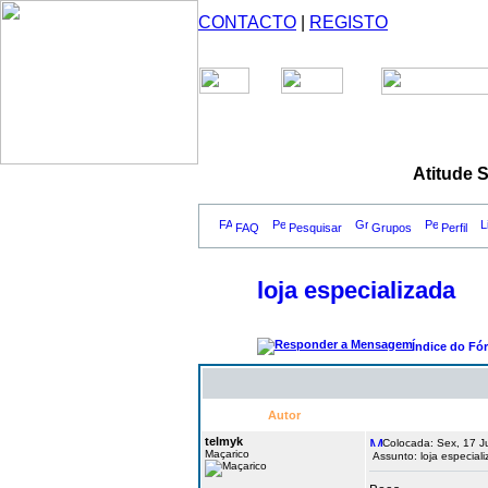
CONTACTO
|
REGISTO
Atitude 
FAQ
Pesquisar
Grupos
Perfil
loja especializada
Índice do Fó
Autor
telmyk
Colocada: Sex, 17 Ju
Maçarico
Assunto: loja especial