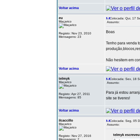
Voltar acima
eu
Colocada: Qui, 17 S
Maçarico
Assunto:
Boas
Registo: Nov 23, 2010
Mensagens: 23
Tenho para venda to
produção,blocos,resi
Não hesitem em con
Voltar acima
telmyk
Colocada: Sex, 18 S
Maçarico
Assunto:
Para já estou arra
Registo: Apr 27, 2011
Mensagens: 85
site se tiveres!
Voltar acima
ilcaccillo
Colocada: Seg, 05 D
Maçarico
Assunto:
telmyk escreveu
Registo: Nov 27, 2016
Mensagens: 2