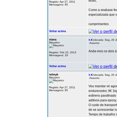
Boas,
Registo: Apr 27, 2011
Mensagens: 85
Como a seabase fec
especializada que 
cumprimentos
Voltar acima
viana
Colocada: Seg, 20 J
Maçarico
Assunto:
Anda-mos os dois à
Registo: Feb 22, 2013
Mensagens: 19
Voltar acima
telmyk
Colocada: Seg, 20 J
Maçarico
Assunto:
Vou mandar vir ago
Registo: Apr 27, 2011
Mensagens: 85
endurecedor, 9€ 1kg
estireno parafinado
aditivos para epoxy
O custo de transport
de se acrescentar iv
Tempo de trabalho 