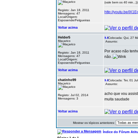
(vale bem os 40 min..;))
Registo: Jan 18, 2011
http://youtu.be/IX
Mensagens: 47
Local/Origem:
Esposende/Felgueiras
Voltar acima
Helder5
Colocada: Qui, 27 M
Maçarico
Assunto:
Por acaso não tenh
Registo: Jan 18, 2011
Mensagens: 47
não..
Local/Origem:
Esposende/Felgueiras
Voltar acima
chatinho99
Colocada: Ter, 01 Ju
Maçarico
Assunto:
acho que vou assisti
Registo: Jul 02, 2014
Mensagens: 3
muita saudade
Voltar acima
Mostrar os tópicos anteriores:
Índice do Fórum Atit