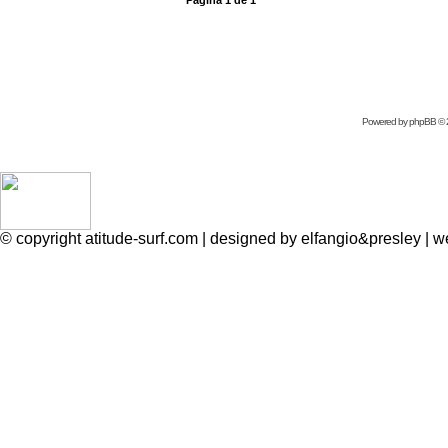
Página
1
de
1
Powered by
phpBB
© 
© copyright atitude-surf.com | designed by elfangio&presley 