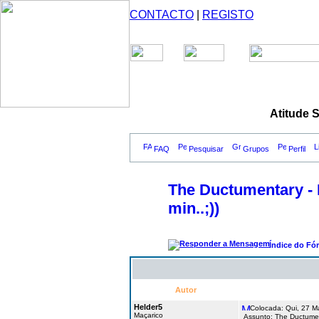
CONTACTO
|
REGISTO
Atitude 
FAQ
Pesquisar
Grupos
Perfil
The Ductumentary - 
min..;))
Índice do Fó
Autor
Helder5
Colocada: Qui, 27 M
Maçarico
Assunto: The Ductument