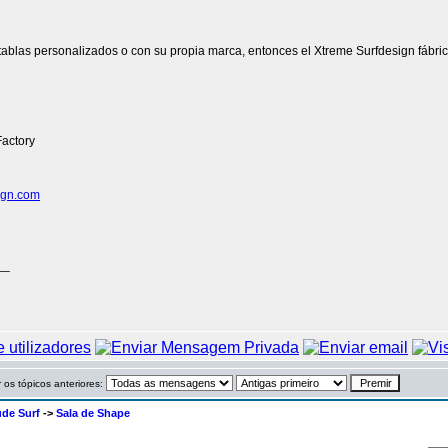
tablas personalizados o con su propia marca, entonces el Xtreme Surfdesign fábric
Factory
ign.com
__
 os tópicos anteriores:
ude Surf
->
Sala de Shape