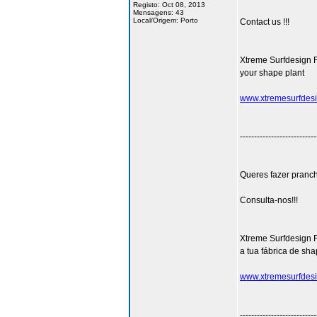
Registo: Oct 08, 2013
Mensagens: 43
Local/Origem: Porto
Contact us !!!
Xtreme Surfdesign 
your shape plant
www.xtremesurfdes
---------------------------
Queres fazer pranch
Consulta-nos!!!
Xtreme Surfdesign 
a tua fábrica de sh
www.xtremesurfdes
---------------------------