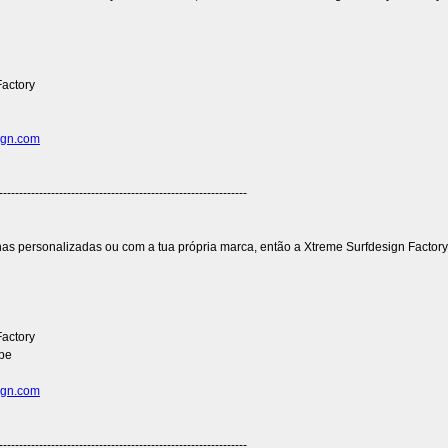
Factory
ign.com
--------------------------------------------------------------
as personalizadas ou com a tua própria marca, então a Xtreme Surfdesign Factory 
Factory
ape
ign.com
--------------------------------------------------------------