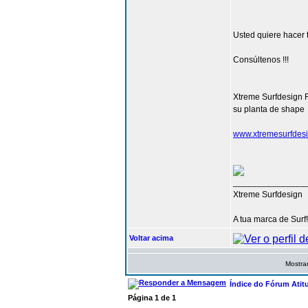
Usted quiere hacer 
Consúltenos !!!
Xtreme Surfdesign 
su planta de shape
www.xtremesurfdes
_______________
Xtreme Surfdesign
A tua marca de Surf!
Voltar acima
Mostrar
Índice do Fórum Atit
Página
1
de
1