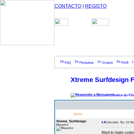
CONTACTO
|
REGISTO
FAQ
Pesquisar
Grupos
Perfil
Xtreme Surfdesign 
Índice do Fó
Autor
Xtreme_Surfdesign
Colocada: Ter, 10 N
Maçarico
Want to make custom