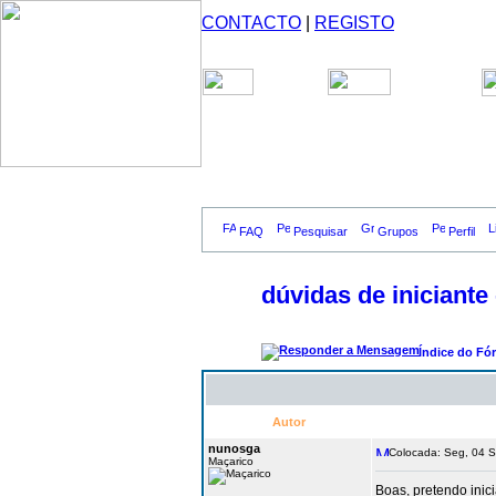
CONTACTO
|
REGISTO
FAQ
Pesquisar
Grupos
Perfil
dúvidas de iniciante
Índice do Fó
Autor
nunosga
Colocada: Seg, 04 S
Maçarico
Boas, pretendo inic