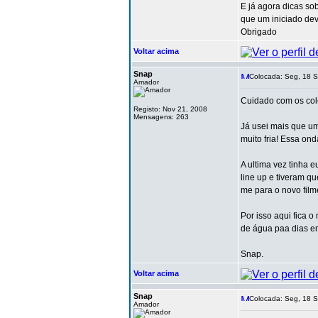
E já agora dicas sob
que um iniciado dev
Obrigado
Voltar acima
Snap
Colocada: Seg, 18 S
Amador
Cuidado com os cole
Registo: Nov 21, 2008
Mensagens: 263
Já usei mais que um
muito fria! Essa o
A ultima vez tinha e
line up e tiveram q
me para o novo film
Por isso aqui fica
de água paa dias em
Snap.
Voltar acima
Snap
Colocada: Seg, 18 S
Amador