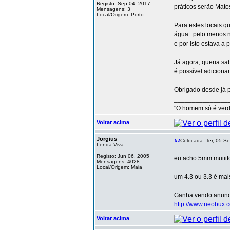
Registo: Sep 04, 2017
práticos serão Mato
Mensagens: 3
Local/Origem: Porto
Para estes locais q
água...pelo menos n
e por isto estava a
Já agora, queria sa
é possível adiciona
Obrigado desde já p
_______________
"O homem só é verd
Voltar acima
Jorgius
Colocada: Ter, 05 Se
Lenda Viva
Registo: Jun 06, 2005
eu acho 5mm muiiit
Mensagens: 4028
Local/Origem: Maia
um 4.3 ou 3.3 é mais
_______________
Ganha vendo anunc
http://www.neobux.c
Voltar acima