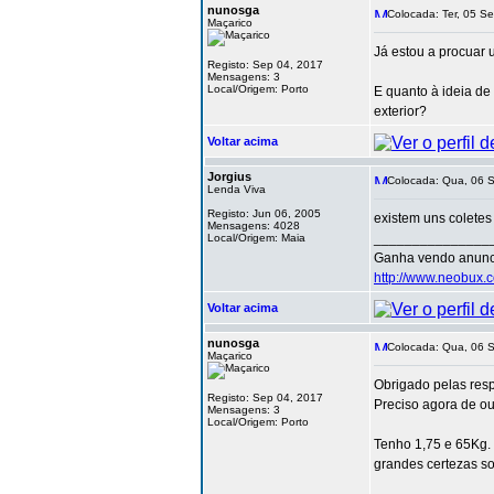
nunosga
Colocada: Ter, 05 Se
Maçarico
Já estou a procuar
Registo: Sep 04, 2017
Mensagens: 3
Local/Origem: Porto
E quanto à ideia de
exterior?
Voltar acima
Jorgius
Colocada: Qua, 06 S
Lenda Viva
Registo: Jun 06, 2005
existem uns coletes
Mensagens: 4028
_______________
Local/Origem: Maia
Ganha vendo anunc
http://www.neobux.c
Voltar acima
nunosga
Colocada: Qua, 06 S
Maçarico
Obrigado pelas resp
Registo: Sep 04, 2017
Preciso agora de ou
Mensagens: 3
Local/Origem: Porto
Tenho 1,75 e 65Kg. 
grandes certezas s