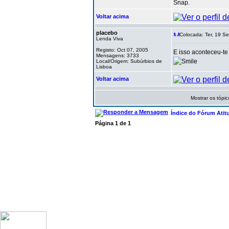
Snap.
Voltar acima
placebo
Colocada: Ter, 19 Se
Lenda Viva
Registo: Oct 07, 2005
E isso aconteceu-te
Mensagens: 3733
Local/Origem: Subúrbios de
Lisboa
Voltar acima
Mostrar os tópic
Índice do Fórum Atit
Página
1
de
1