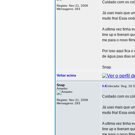
Cuidado com os cole
Registo: Nov 21, 2008
Mensagens: 263
Já usei mais que um
muito fria! Essa o
A ultima vez tinha e
line up e tiveram q
me para o novo film
Por isso aqui fica
de água paa dias em
Snap.
Voltar acima
Snap
Colocada: Seg, 18 S
Amador
Cuidado com os cole
Registo: Nov 21, 2008
Mensagens: 263
Já usei mais que um
muito fria! Essa o
A ultima vez tinha e
line up e tiveram q
me para o novo film